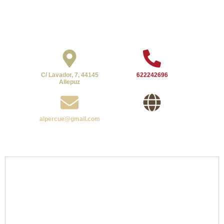
C/ Lavador, 7, 44145
622242696
Allepuz
alpercue@gmail.com