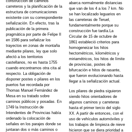
construcción de caminos
abarca normalmente distancias
carreteros y la planificación de la
que van de los 4 a los 7 km. No
estructura de comunicaciones
se han localizado leguarios en
existente con su correspondiente
las carreteras de Teruel,
señalización. En efecto, tras la
fundamentalmente porque su
publicación de la primera
construcción fue tardía.La
pragmática por parte de Felipe II
Circular de 15 de octubre de
en 1586 para señalizar los
1861 estableció criterios para
trayectos en zonas de montaña
homogeneizar los hitos
mediante pilares, ley que solo
hectométricos, kilométricos y
afectó a los territorios
miriamétricos, los hitos de límite
castellanos, no es hasta 1755
de provincias, postes de
cuando encontramos otra cita al
bifurcación e hitos de rasante,
respecto. La obligación de
que fueron evolucionando hasta
disponer postes o pilares en los
llegar a la señalización actual.
puertos fue recordada por
Thomas Manuel Fernández de
Los pilares de piedra siguieron
Mesa en su tratado sobre
siendo hitos orientadores de
caminos públicos y posadas. En
algunos caminos y carreteras
1749 la Instrucción de
hasta el primer tercio del siglo
Intendentes de Provincias había
XX. A partir de entonces, con el
ordenado la colocación de
uso de vehículos automóviles y
señales en los parajes donde se
los trabajos de limpieza de nieve
juntaran dos o más caminos o
hicieron que se diera prioridad a