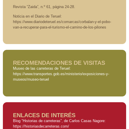
Revista “Zaida”, n.º 61, página 24-28.
Noticia en el Diario de Teruel:
https://www.diariodeteruel.es/comarcas/corbalan-y-el-pobo-
van-a-recuperar-para-el-turismo-el-camino-de-los-pilones
RECOMENDACIONES DE VISITAS
Museo de las carreteras de Teruel:
https://www.transportes.gob.es/ministerio/exposiciones-y-
museos/museo-teruel
ENLACES DE INTERÉS
Blog “Historias de carreteras”, de Carlos Casas Nagore:
https://historiasdecarreteras.com/