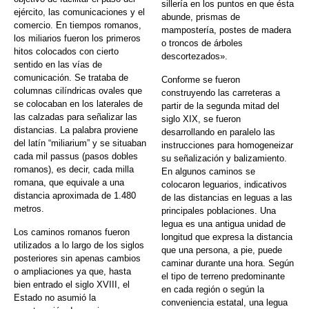
sillería en los puntos en que ésta
ejército, las comunicaciones y el
abunde, prismas de
comercio. En tiempos romanos,
mampostería, postes de madera
los miliarios fueron los primeros
o troncos de árboles
hitos colocados con cierto
descortezados».
sentido en las vías de
comunicación. Se trataba de
Conforme se fueron
columnas cilíndricas ovales que
construyendo las carreteras a
se colocaban en los laterales de
partir de la segunda mitad del
las calzadas para señalizar las
siglo XIX, se fueron
distancias. La palabra proviene
desarrollando en paralelo las
del latín “miliarium” y se situaban
instrucciones para homogeneizar
cada mil passus (pasos dobles
su señalización y balizamiento.
romanos), es decir, cada milla
En algunos caminos se
romana, que equivale a una
colocaron leguarios, indicativos
distancia aproximada de 1.480
de las distancias en leguas a las
metros.
principales poblaciones. Una
legua es una antigua unidad de
Los caminos romanos fueron
longitud que expresa la distancia
utilizados a lo largo de los siglos
que una persona, a pie, puede
posteriores sin apenas cambios
caminar durante una hora. Según
o ampliaciones ya que, hasta
el tipo de terreno predominante
bien entrado el siglo XVIII, el
en cada región o según la
Estado no asumió la
conveniencia estatal, una legua