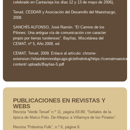
celebrado en Cantavieja los días 12 y 13 de mayo de 2006),
Teruel, CEDDAR y Asociación del Desarrollo del Maestrazgo,
2008.
SANCHÍS ALFONSO, José Ramón. “El Camino de los
Pilones: Una antigua vía de comunicación con caracter
propio por tierras turolenses”. Baylías, Miscelánea del
CEMAT, nº 5, Año 2008, ed.
CEMAT, Teruel, 2009. Enlace al artículo: chrome-
extension://efaidnbmnnnibpcajpcglclefindmkaj/https://cematmaestra
content/ uploads/Baylias-5.pdf
PUBLICACIONES EN REVISTAS Y
WEBS
Revista “Verde Teruel” n.º 11, página 83-89, “Señales de la
época de Marco Polo. De Allepuz a Villarroya de los Pinares”.
Revista “Poborina Folk”, n.º 6, página 9.