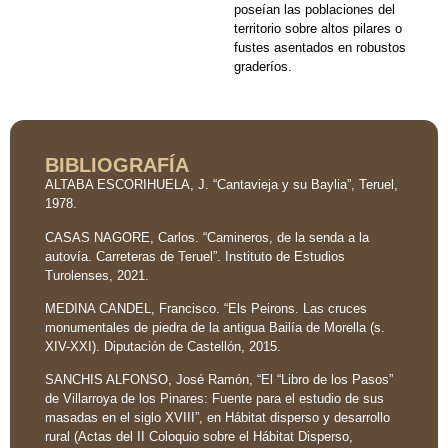
poseían las poblaciones del
territorio sobre altos pilares o
fustes asentados en robustos
graderíos.
BIBLIOGRAFÍA
ALTABA ESCORIHUELA, J. “Cantavieja y su Baylia”, Teruel,
1978.
CASAS NAGORE, Carlos. “Camineros, de la senda a la
autovía. Carreteras de Teruel”. Instituto de Estudios
Turolenses, 2021.
MEDINA CANDEL, Francisco. “Els Peirons. Las cruces
monumentales de piedra de la antigua Bailía de Morella (s.
XIV-XXI). Diputación de Castellón, 2015.
SANCHIS ALFONSO, José Ramón, “El “Libro de los Pasos”
de Villarroya de los Pinares: Fuente para el estudio de sus
masadas en el siglo XVIII”, en Hábitat disperso y desarrollo
rural (Actas del II Coloquio sobre el Hábitat Disperso,